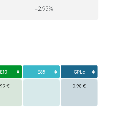
+2.95%
E10
E85
GPLc
.99 €
-
0.98 €