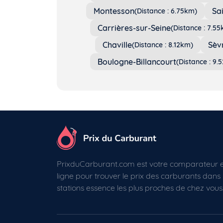
Montesson
Sai
(Distance : 6.75km)
Carrières-sur-Seine
(Distance : 7.5
Chaville
Sèv
(Distance : 8.12km)
Boulogne-Billancourt
(Distance : 9.
PrixduCarburant.com est votre comparateur 
ligne pour trouver le prix des carburants dans 
stations essence les plus proches de chez vous