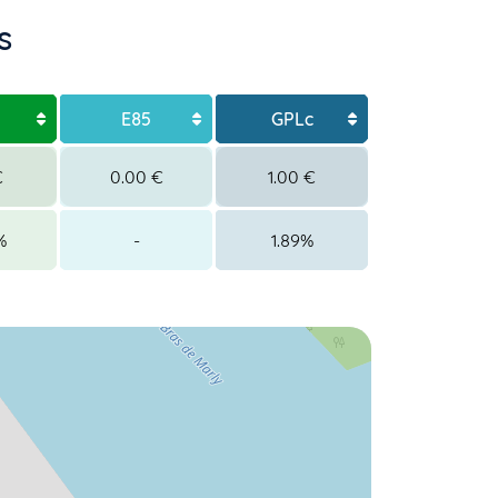
s
E85
GPLc
€
0.00 €
1.00 €
%
-
1.89%