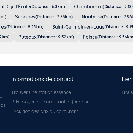
nt-Cyr-l'École
Chambourcy
(Distance : 6.8km)
(Distance : 7.1
Suresnes
Nanterre
5km)
(Distance : 7.85km)
(Distance : 7.9
res
Saint-Germain-en-Laye
(Distance : 8.23km)
(Distance : 9.
Puteaux
Poissy
52km)
(Distance : 9.52km)
(Distance : 9.56km
Informations de contact
Lien
Trouver une station essence
Nous
en
Prix moyen du carburant aujourd'hui
les
Évolution des prix du carburant
.