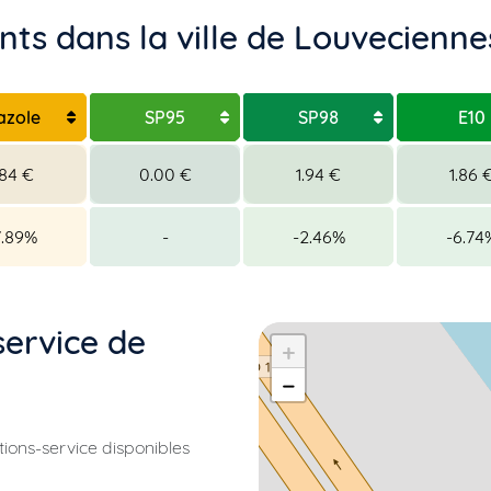
ts dans la ville de Louvecienne
azole
SP95
SP98
E10
.84 €
0.00 €
1.94 €
1.86 
7.89%
-
-2.46%
-6.74
service de
+
−
ations-service disponibles