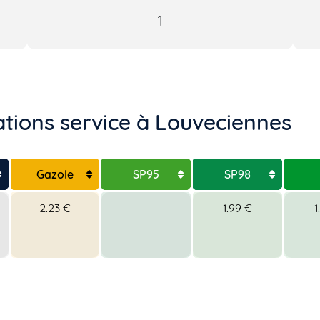
1
ations service à Louveciennes
Gazole
SP95
SP98
2.23 €
-
1.99 €
1