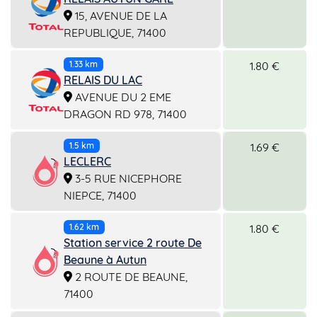
15, AVENUE DE LA
REPUBLIQUE, 71400
1.80 €
1.33 km
RELAIS DU LAC
AVENUE DU 2 EME
DRAGON RD 978, 71400
1.69 €
1.5 km
LECLERC
3-5 RUE NICEPHORE
NIEPCE, 71400
1.80 €
1.62 km
Station service 2 route De
Beaune à Autun
2 ROUTE DE BEAUNE,
71400