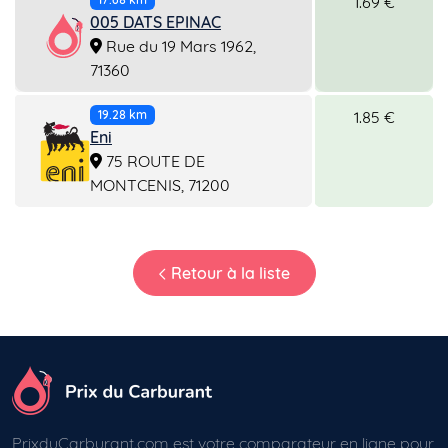
1.69 €
005 DATS EPINAC
Rue du 19 Mars 1962,
71360
1.85 €
19.28 km
Eni
75 ROUTE DE
MONTCENIS, 71200
Retour à la liste
PrixduCarburant.com est votre comparateur en ligne pour