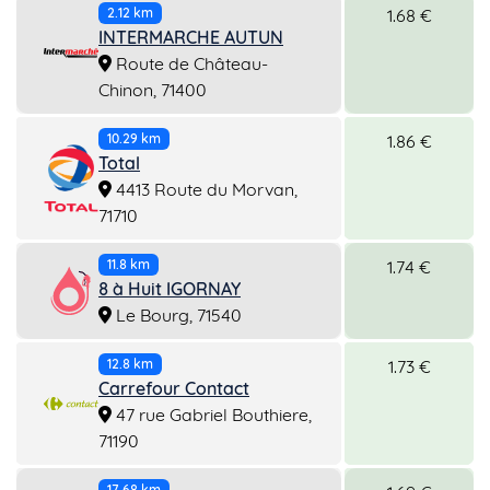
1.68 €
2.12 km
INTERMARCHE AUTUN
Route de Château-
Chinon, 71400
1.86 €
10.29 km
Total
4413 Route du Morvan,
71710
1.74 €
11.8 km
8 à Huit IGORNAY
Le Bourg, 71540
1.73 €
12.8 km
Carrefour Contact
47 rue Gabriel Bouthiere,
71190
17.68 km