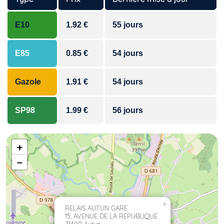
E10
1.92 €
55 jours
E85
0.85 €
54 jours
Gazole
1.91 €
54 jours
SP98
1.99 €
56 jours
+
−
×
RELAIS AUTUN GARE
15, AVENUE DE LA REPUBLIQUE