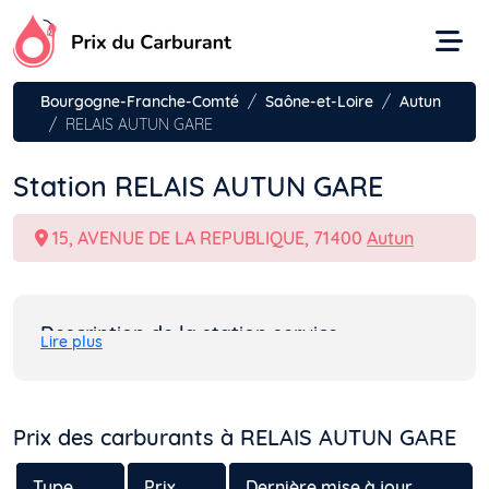
Aller
au
contenu
Bourgogne-Franche-Comté
Saône-et-Loire
Autun
RELAIS AUTUN GARE
Station RELAIS AUTUN GARE
15, AVENUE DE LA REPUBLIQUE, 71400
Autun
Description de la station service
Lire plus
Prix des carburants à RELAIS AUTUN GARE
Type
Prix
Dernière mise à jour