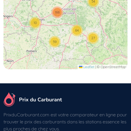
54
166
10
64
27
59
Leaflet
|
© OpenStreetMap
PrixduCarburant.com est votre comparateur en ligne pour
trouver le prix des carburants dans les stations essence les
plus proches de chez vous.