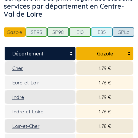
services par département en Centre-
Val de Loire
Gazole
SP95
SP98
E10
E85
GPLc
Département
Gazole
Cher
1.79 €
Eure-et-Loir
1.76 €
Indre
1.79 €
Indre-et-Loire
1.76 €
Loir-et-Cher
1.78 €