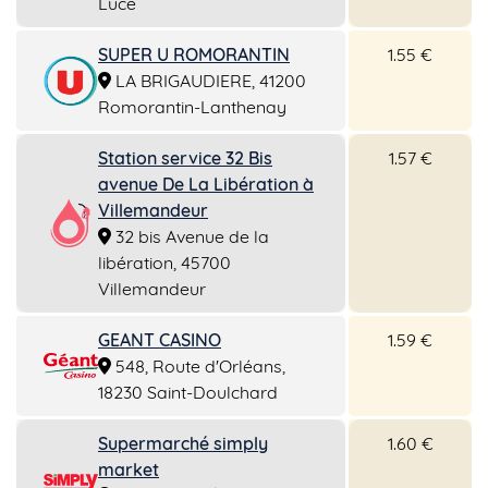
Lucé
SUPER U ROMORANTIN
1.55 €
LA BRIGAUDIERE, 41200
Romorantin-Lanthenay
Station service 32 Bis
1.57 €
avenue De La Libération à
Villemandeur
32 bis Avenue de la
libération, 45700
Villemandeur
GEANT CASINO
1.59 €
548, Route d'Orléans,
18230 Saint-Doulchard
Supermarché simply
1.60 €
market