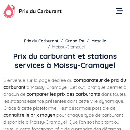
Aller
au
contenu
Prix du Carburant
Grand Est
Moselle
Moissy-Cramayel
Prix du carburant et stations
services à Moissy-Cramayel
Bienvenue sur la page dédiée au
comparateur de prix du
carburant
à Moissy-Cramayel. Cet outil pratique permet à
chacun de
comparer les prix des carburants
dans toutes
les stations essence présentes dans cette ville dynamique.
Grâce à cette plateforme, il est désormais possible de
connaître le prix moyen
pour chaque type de carburant
disponible à Moissy-Cramayel. Que l'on soit habitant ou
visiteur, cette fonctionnalité aide à prendre des décisions