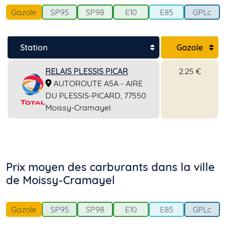
Gazole
SP95
SP98
E10
E85
GPLc
Station
Gazole
RELAIS PLESSIS PICAR
2.25 €
AUTOROUTE A5A - AIRE
DU PLESSIS-PICARD, 77550
Moissy-Cramayel
Prix moyen des carburants dans la ville
de Moissy-Cramayel
Gazole
SP95
SP98
E10
E85
GPLc