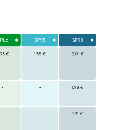
PLc
SP95
SP98
.93 €
1.55 €
2.01 €
-
-
1.98 €
-
-
1.91 €