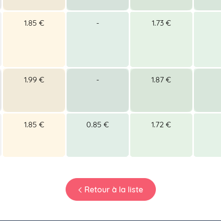
1.85 €
-
1.73 €
1.99 €
-
1.87 €
1.85 €
0.85 €
1.72 €
Retour à la liste