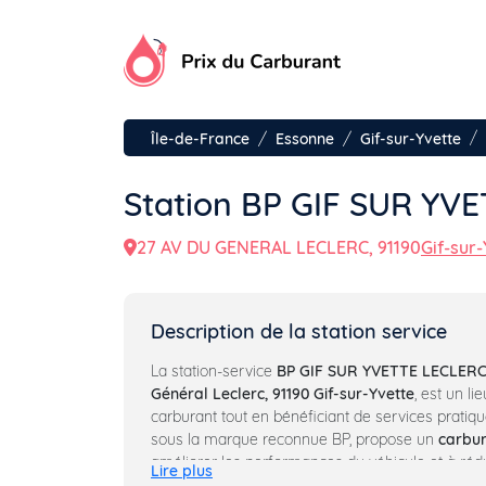
Aller
au
contenu
Île-de-France
Essonne
Gif-sur-Yvette
Station BP GIF SUR YV
27 AV DU GENERAL LECLERC, 91190
Gif-sur-
Description de la station service
La station-service
BP GIF SUR YVETTE LECLER
Général Leclerc, 91190 Gif-sur-Yvette
, est un li
carburant tout en bénéficiant de services pratique
sous la marque reconnue BP, propose un
carbur
améliorer les performances du véhicule et à réd
Lire plus
polluants.