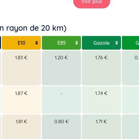
Voir plus
un rayon de 20 km)
E10
E85
Gazole
G
1.83 €
1.20 €
1.76 €
0
1.87 €
-
1.74 €
1.81 €
0.80 €
1.71 €