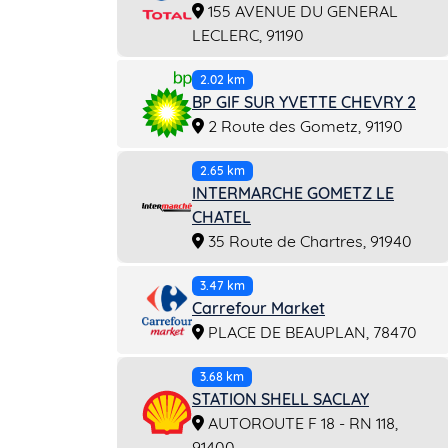
155 AVENUE DU GENERAL
LECLERC, 91190
2.02 km
BP GIF SUR YVETTE CHEVRY 2
2 Route des Gometz, 91190
2.65 km
INTERMARCHE GOMETZ LE
CHATEL
35 Route de Chartres, 91940
3.47 km
Carrefour Market
PLACE DE BEAUPLAN, 78470
3.68 km
STATION SHELL SACLAY
AUTOROUTE F 18 - RN 118,
91400