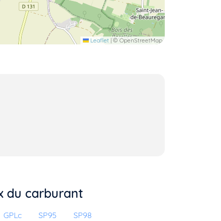
Leaflet
|
© OpenStreetMap
ix du carburant
GPLc
SP95
SP98