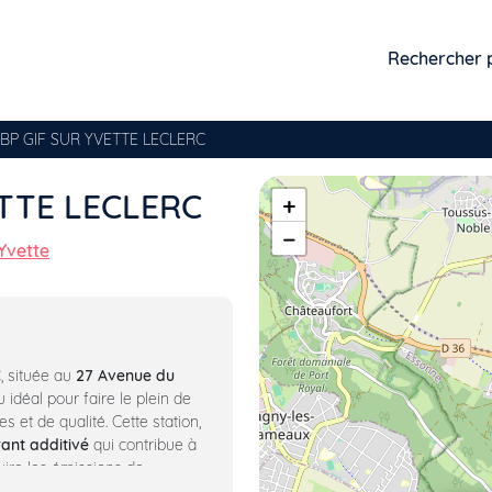
Rechercher 
BP GIF SUR YVETTE LECLERC
ETTE LECLERC
+
−
Yvette
C
, située au
27 Avenue du
eu idéal pour faire le plein de
s et de qualité. Cette station,
ant additivé
qui contribue à
uire les émissions de