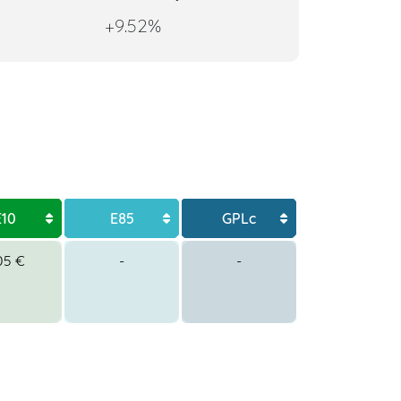
+9.52%
E10
E85
GPLc
05 €
-
-