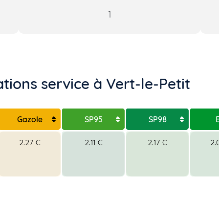
1
tions service à Vert-le-Petit
Gazole
SP95
SP98
2.27 €
2.11 €
2.17 €
2.