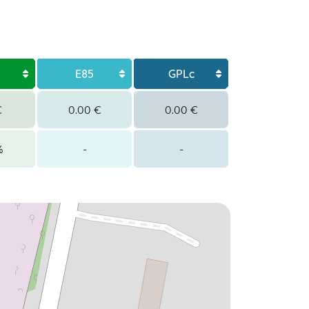
E85
GPLc
€
0.00 €
0.00 €
%
-
-