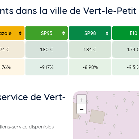
s dans la ville de Vert-le-Petit
azole
SP95
SP98
E10
.74 €
1.80 €
1.84 €
1.74 
9.76%
-9.17%
-8.98%
-9.31
service de Vert-
+
−
ations-service disponibles