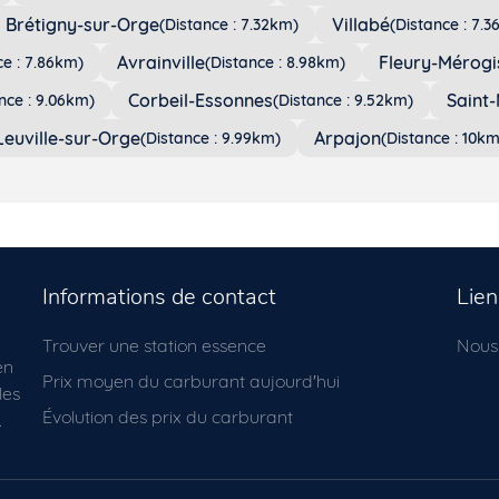
Brétigny-sur-Orge
Villabé
(Distance : 7.32km)
(Distance : 7.
Avrainville
Fleury-Mérogi
ce : 7.86km)
(Distance : 8.98km)
Corbeil-Essonnes
Saint-
nce : 9.06km)
(Distance : 9.52km)
Leuville-sur-Orge
Arpajon
(Distance : 9.99km)
(Distance : 10km
Informations de contact
Lien
Trouver une station essence
Nous
en
Prix moyen du carburant aujourd'hui
les
Évolution des prix du carburant
.