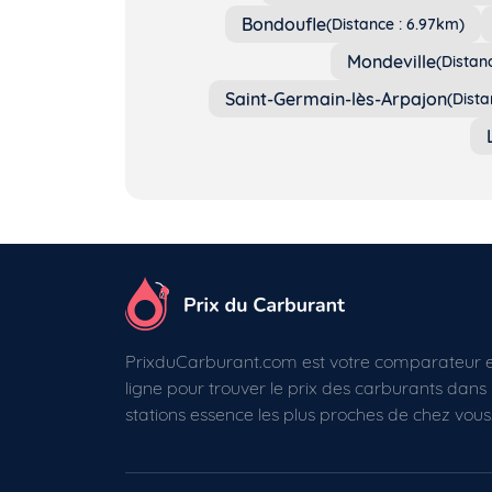
Bondoufle
(Distance : 6.97km)
Mondeville
(Distan
Saint-Germain-lès-Arpajon
(Dista
PrixduCarburant.com est votre comparateur 
ligne pour trouver le prix des carburants dans 
stations essence les plus proches de chez vous