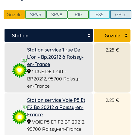
Gazole
SP95
SP98
E10
E85
GPLc
Station
Gazole
Station service 1 rue De
2.25 €
L’or – Bp.20212 à Roissy-
en-France
1 RUE DE L'OR -
BP.20212, 95700 Roissy-
en-France
Station service Voie P5 Et
2.25 €
F2 Bp 20212 à Roissy-en-
France
VOIE P5 ET F2 BP 20212,
95700 Roissy-en-France