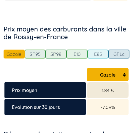
Prix moyen des carburants dans la ville
de Roissy-en-France
Gazole
SP95
SP98
E10
E85
GPLc
Gazole
Prix moyen
1.84 €
Évolution sur 30 jours
-7.09%