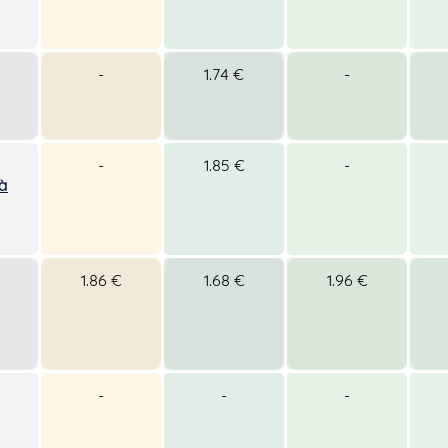
-
1.74 €
-
-
1.85 €
-
 à
1.86 €
1.68 €
1.96 €
-
-
-