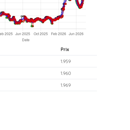
Prix
1.959
1.960
1.969