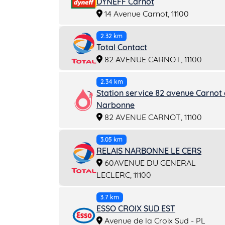
DYNEFF Carnot
14 Avenue Carnot, 11100
2.32 km
Total Contact
82 AVENUE CARNOT, 11100
2.34 km
Station service 82 avenue Carnot
Narbonne
82 AVENUE CARNOT, 11100
3.05 km
RELAIS NARBONNE LE CERS
60AVENUE DU GENERAL
LECLERC, 11100
3.7 km
ESSO CROIX SUD EST
Avenue de la Croix Sud - PL