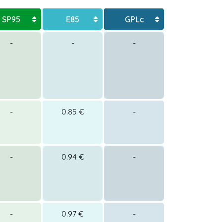
SP95
E85
GPLc
-
-
-
-
0.85 €
-
-
0.94 €
-
-
0.97 €
-