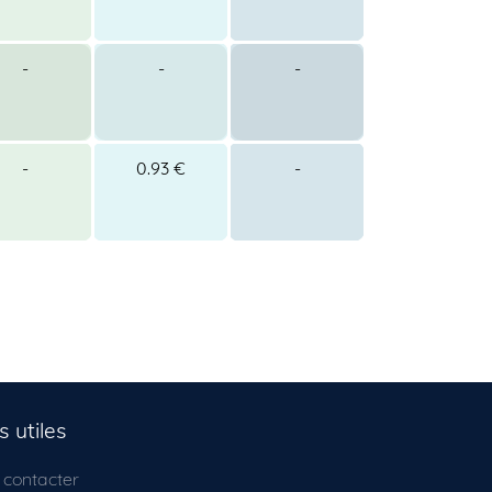
-
-
-
-
0.93 €
-
s utiles
 contacter