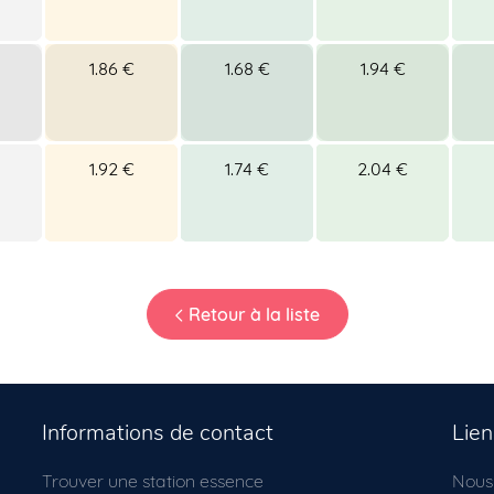
1.86 €
1.68 €
1.94 €
1.92 €
1.74 €
2.04 €
Retour à la liste
Informations de contact
Lien
Trouver une station essence
Nous