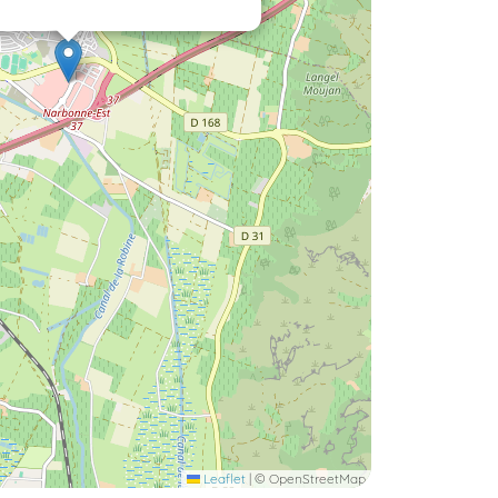
Leaflet
|
© OpenStreetMap