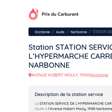
Aller
au
contenu
STATION S
Occitanie
Aude
Narbonne
Station STATION SERVI
L’HYPERMARCHE CARR
NARBONNE
AVENUE HUBERT MOULY, 11100
Narbonne
Description de la station service
La
STATION SERVICE DE L’HYPERMARCHE C
située à
l’Avenue Hubert Mouly, 11100 Narbonn