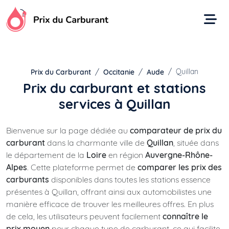
Aller
au
contenu
Quillan
Prix du Carburant
Occitanie
Aude
Prix du carburant et stations
services à Quillan
Bienvenue sur la page dédiée au
comparateur de prix du
carburant
dans la charmante ville de
Quillan
, située dans
le département de la
Loire
en région
Auvergne-Rhône-
Alpes
. Cette plateforme permet de
comparer les prix des
carburants
disponibles dans toutes les stations essence
présentes à Quillan, offrant ainsi aux automobilistes une
manière efficace de trouver les meilleures offres. En plus
de cela, les utilisateurs peuvent facilement
connaître le
prix moyen
pour chaque type de carburant, ce qui facilite