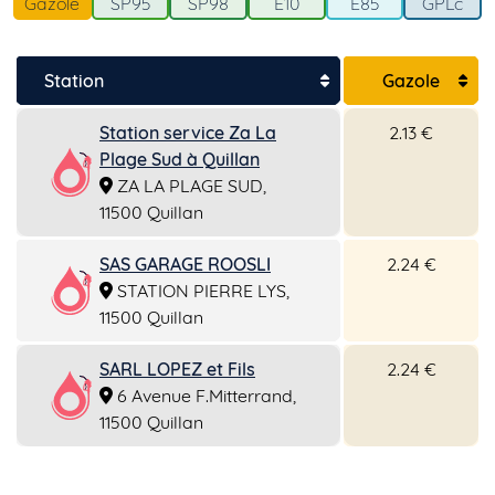
Gazole
SP95
SP98
E10
E85
GPLc
Station
Gazole
Station service Za La
2.13 €
Plage Sud à Quillan
ZA LA PLAGE SUD,
11500 Quillan
SAS GARAGE ROOSLI
2.24 €
STATION PIERRE LYS,
11500 Quillan
SARL LOPEZ et Fils
2.24 €
6 Avenue F.Mitterrand,
11500 Quillan