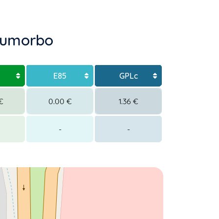
Fiumorbo
E85
GPLc
€
0.00 €
1.36 €
-
-