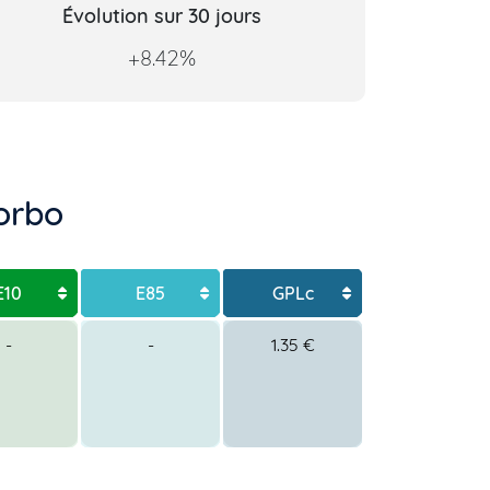
Évolution sur 30 jours
+8.42%
morbo
E10
E85
GPLc
-
-
1.35 €