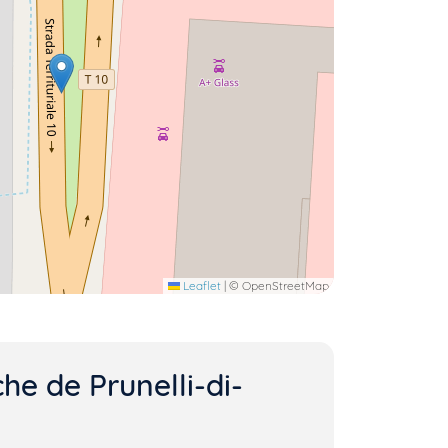
Leaflet
|
© OpenStreetMap
he de Prunelli-di-