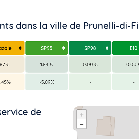
ts dans la ville de Prunelli-di-
azole
SP95
SP98
E10
.87 €
1.84 €
0.00 €
0.00 
7.45%
-5.89%
-
-
service de
+
−