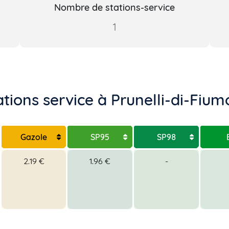
Nombre de stations-service
1
ations service à Prunelli-di-Fiu
Gazole
SP95
SP98
2.19 €
1.96 €
-