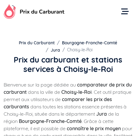
Aller
au
contenu
Prix du Carburant
Bourgogne-Franche-Comté
Choisy-le-Roi
Jura
Prix du carburant et stations
services à Choisy-le-Roi
Bienvenue sur la page dédiée au
comparateur de prix du
carburant
dans la ville de
Choisy-le-Roi
. Cet outil pratique
permet aux utilisateurs de
comparer les prix des
carburants
dans toutes les stations essence présentes à
Choisy-le-Roi, située dans le département
Jura
de la
région
Bourgogne-Franche-Comté
. Grâce à cette
plateforme, il est possible de
connaître le prix moyen
pour
chaque type de carburant disponible dans la ville, facilitant