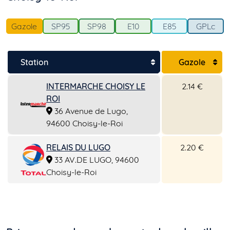
Gazole
SP95
SP98
E10
E85
GPLc
Station
Gazole
INTERMARCHE CHOISY LE
2.14 €
ROI
36 Avenue de Lugo,
94600 Choisy-le-Roi
RELAIS DU LUGO
2.20 €
33 AV.DE LUGO, 94600
Choisy-le-Roi