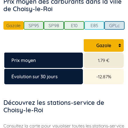
Prix moyen des carburants dans la ville
de Choisy-le-Roi
Gazole
SP95
SP98
E10
E85
GPLc
Gazole
Prix moyen
1.79 €
Évolution sur 30 jours
-12.87%
Découvrez les stations-service de
Choisy-le-Roi
Consultez la carte pour visualiser toutes les stations-service