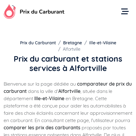
Aller
au
contenu
Prix du Carburant
Bretagne
Ille-et-Vilaine
Alfortville
Prix du carburant et stations
services à Alfortville
Bienvenue sur la page dédiée au
comparateur de prix du
carburant
dans la ville d'
Alfortville
, située dans le
département
Ille-et-Vilaine
en Bretagne. Cette
plateforme a été conçue pour aider les automobilistes à
faire des choix éclairés concernant leur approvisionnement
en carburant. En consultant cette page, l'utilisateur pourra
comparer les prix des carburants
proposés par toutes
les stations essence présentes dans Alfortville. De plus, il