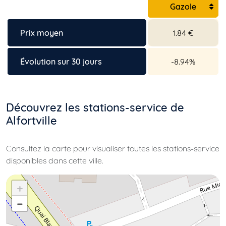
Gazole
Prix moyen
1.84 €
Évolution sur 30 jours
-8.94%
Découvrez les stations-service de
Alfortville
Consultez la carte pour visualiser toutes les stations-service
disponibles dans cette ville.
+
−