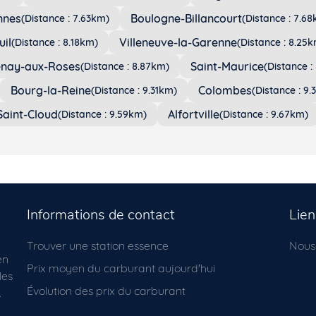
nnes
Boulogne-Billancourt
(Distance : 7.63km)
(Distance : 7.6
uil
Villeneuve-la-Garenne
(Distance : 8.18km)
(Distance : 8.25
enay-aux-Roses
Saint-Maurice
(Distance : 8.87km)
(Distance :
Bourg-la-Reine
Colombes
(Distance : 9.31km)
(Distance : 9
Saint-Cloud
Alfortville
(Distance : 9.59km)
(Distance : 9.67km)
Informations de contact
Lien
Trouver une station essence
Nous
en
Prix moyen du carburant aujourd'hui
les
Évolution des prix du carburant
.