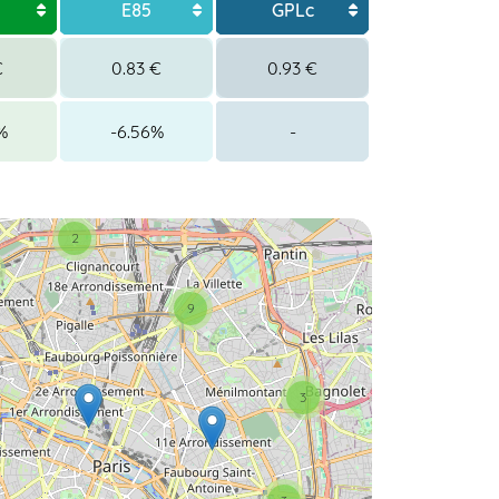
E85
GPLc
€
0.83 €
0.93 €
%
-6.56%
-
2
9
3