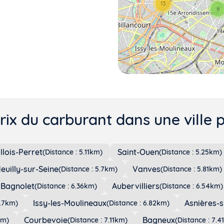
13
8
ix du carburant dans une ville 
llois-Perret
Saint-Ouen
(Distance : 5.11km)
(Distance : 5.25km)
euilly-sur-Seine
Vanves
(Distance : 5.7km)
(Distance : 5.81km)
Bagnolet
Aubervilliers
(Distance : 6.36km)
(Distance : 6.54km)
Issy-les-Moulineaux
Asnières-s
6.7km)
(Distance : 6.82km)
Courbevoie
Bagneux
km)
(Distance : 7.11km)
(Distance : 7.4