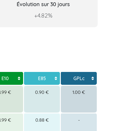
Évolution sur 30 jours
+4.82%
E10
E85
GPLc
1.99 €
0.90 €
1.00 €
1.99 €
0.88 €
-