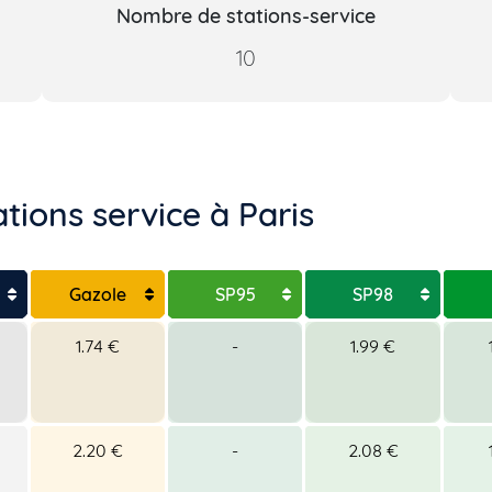
Nombre de stations-service
10
tions service à Paris
Gazole
SP95
SP98
1.74 €
-
1.99 €
2.20 €
-
2.08 €