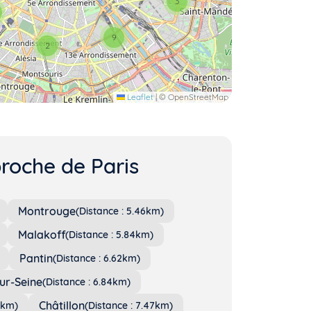
3
9
2
Leaflet
|
© OpenStreetMap
proche de Paris
Montrouge
(Distance : 5.46km)
Malakoff
(Distance : 5.84km)
Pantin
(Distance : 6.62km)
ur-Seine
(Distance : 6.84km)
Châtillon
1km)
(Distance : 7.47km)