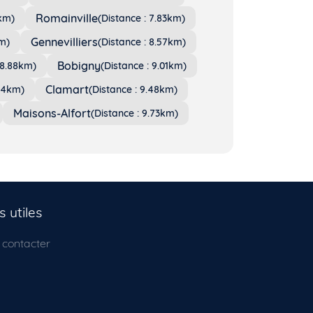
Romainville
8km)
(Distance : 7.83km)
Gennevilliers
km)
(Distance : 8.57km)
Bobigny
 8.88km)
(Distance : 9.01km)
Clamart
.34km)
(Distance : 9.48km)
Maisons-Alfort
(Distance : 9.73km)
s utiles
 contacter