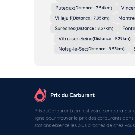
Puteaux
Vince
(Distance : 7.54km)
Villejuif
Montre
(Distance : 7.95km)
Suresnes
Font
(Distance : 8.57km)
Vitry-sur-Seine
(Distance : 9.29km)
Noisy-le-Sec
(Distance : 9.53km)
PrixduCarburant.com est votre comparateur 
ligne pour trouver le prix des carburants dans 
stations essence les plus proches de chez vous