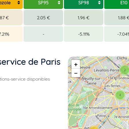
azole
SP95
SP98
E10
.87 €
2.05 €
1.96 €
1.88 
7.21%
-
-5.11%
-7.04
service de Paris
+
2
−
ations-service disponibles
4