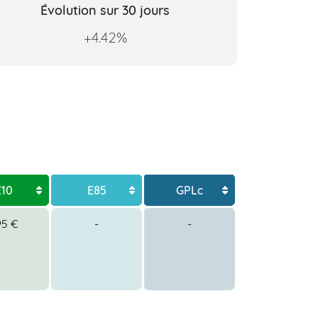
Évolution sur 30 jours
+4.42%
E10
E85
GPLc
95 €
-
-