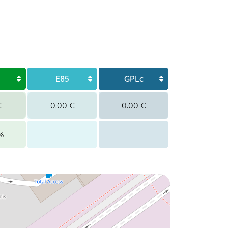
E85
GPLc
€
0.00 €
0.00 €
%
-
-