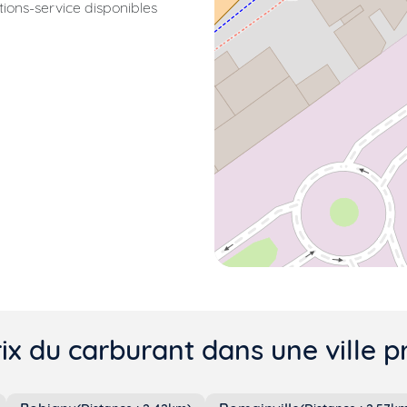
ations-service disponibles
ix du carburant dans une ville p