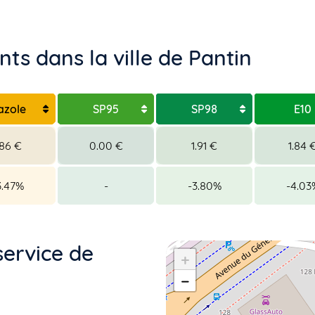
ts dans la ville de Pantin
azole
SP95
SP98
E10
.86 €
0.00 €
1.91 €
1.84 
3.47%
-
-3.80%
-4.03
service de
+
−