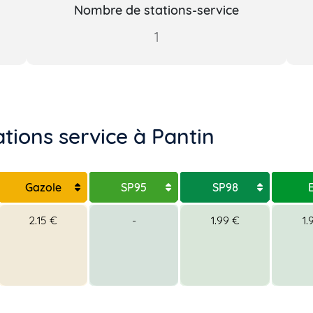
Nombre de stations-service
1
ations service à Pantin
Gazole
SP95
SP98
2.15 €
-
1.99 €
1.