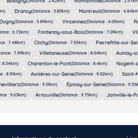
Bobigny
Romainville
(Distance : 2.42km)
(Distance : 2.57k
Drancy
Montreuil
km)
(Distance : 3.85km)
(Distance : 4.84km
Dugny
Vincennes
R
(Distance : 5.89km)
(Distance : 6.05km)
Fontenay-sous-Bois
Vi
ance : 6.72km)
(Distance : 7.09km)
Clichy
Pierrefitte-sur-Se
nce : 7.48km)
(Distance : 7.55km)
Villetaneuse
Aulnay-s
tance : 7.99km)
(Distance : 8.04km)
Charenton-le-Pont
Nogent-s
: 8.34km)
(Distance : 8.4km)
Asnières-sur-Seine
Saint-
e : 8.91km)
(Distance : 9.02km)
evilliers
Épinay-sur-Seine
(Distance : 9.31km)
(Distance : 9.33
Arnouville
Joinville-le-P
nce : 9.63km)
(Distance : 9.75km)