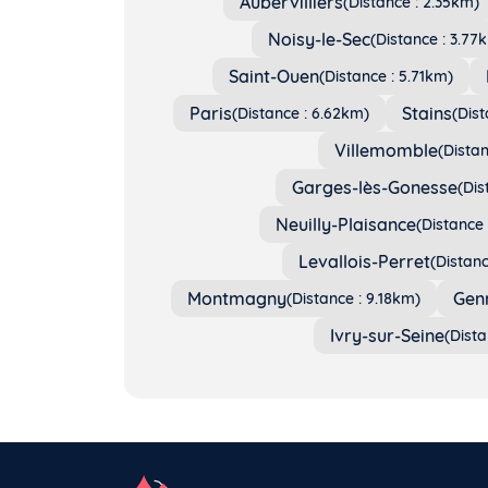
Aubervilliers
(Distance : 2.35km)
Noisy-le-Sec
(Distance : 3.77
Saint-Ouen
(Distance : 5.71km)
Paris
Stains
(Distance : 6.62km)
(Dist
Villemomble
(Dista
Garges-lès-Gonesse
(Dis
Neuilly-Plaisance
(Distance 
Levallois-Perret
(Distanc
Montmagny
Genn
(Distance : 9.18km)
Ivry-sur-Seine
(Dista