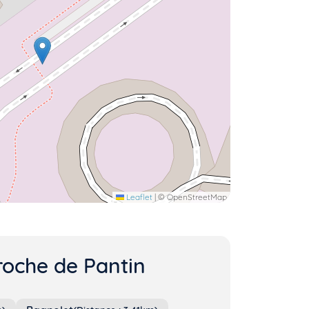
Leaflet
|
© OpenStreetMap
roche de Pantin