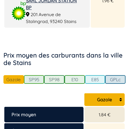
SARL JORDAN STATION
1.96 €
BP
201 Avenue de
Stalingrad, 93240 Stains
Prix moyen des carburants dans la ville
de Stains
Gazole
SP95
SP98
E10
E85
GPLc
Gazole
Prix moyen
1.84 €