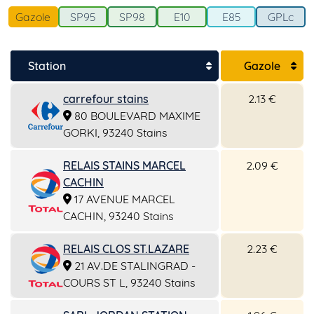
Gazole
SP95
SP98
E10
E85
GPLc
Station
Gazole
carrefour stains
2.13 €
80 BOULEVARD MAXIME
GORKI, 93240 Stains
RELAIS STAINS MARCEL
2.09 €
CACHIN
17 AVENUE MARCEL
CACHIN, 93240 Stains
RELAIS CLOS ST.LAZARE
2.23 €
21 AV.DE STALINGRAD -
COURS ST L, 93240 Stains