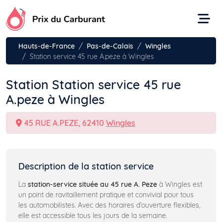
Aller
au
contenu
Hauts-de-France
Pas-de-Calais
Wingles
Station service 45 rue A.peze à Wingles
Station Station service 45 rue
A.peze à Wingles
45 RUE A.PEZE, 62410
Wingles
Description de la station service
La
station-service située au 45 rue A. Peze
à Wingles est
un point de ravitaillement pratique et convivial pour tous
les automobilistes. Avec des horaires d’ouverture flexibles,
elle est accessible tous les jours de la semaine.