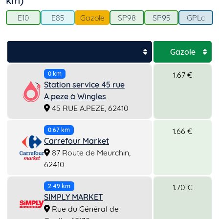
km)
E10
E85
Gazole
SP98
SP95
GPLc
Gazole
1.67 €
0 km
Station service 45 rue
A.peze à Wingles
45 RUE A.PEZE, 62410
1.66 €
0.67 km
Carrefour Market
87 Route de Meurchin,
62410
1.70 €
2.49 km
SIMPLY MARKET
Rue du Général de