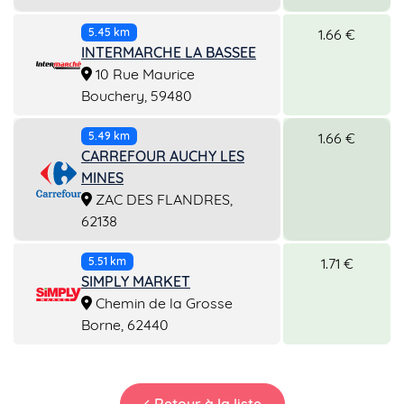
1.66 €
5.45 km
INTERMARCHE LA BASSEE
10 Rue Maurice
Bouchery, 59480
1.66 €
5.49 km
CARREFOUR AUCHY LES
MINES
ZAC DES FLANDRES,
62138
1.71 €
5.51 km
SIMPLY MARKET
Chemin de la Grosse
Borne, 62440