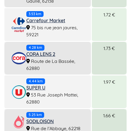
Gaulle, 62138
1.72 €
3.53 km
Carrefour Market
75 bis rue jean jaures,
59221
1.73 €
4.28 km
CORA LENS 2
Route de La Bassée,
62880
1.97 €
4.44 km
SUPER U
53 Rue Joseph Mattei,
62880
1.66 €
5.25 km
SODILOISON
Rue de l'Abbaye, 62218