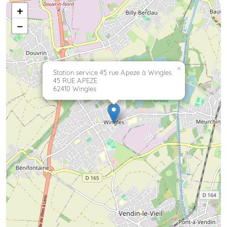
+
−
×
Station service 45 rue A.peze à Wingles
45 RUE A.PEZE
62410 Wingles